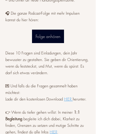
🎧 Die ganze Podcast-Folge mit mehr Impulsen 
kannst du hier hören:
Folge anhören
Diese 10 Fragen sind Einladungen, dein Jahr 
bewusster zu gestalten. Sie geben dir Orientierung, 
wenn du feststeckst, und Mut, wenn du spürst: Es 
darf sich etwas verändern.
💌 Und falls du die Fragen gesammelt haben 
möchtest: 
Lade dir den kostenlosen Download 
HIER 
herunter.
👉 Wenn du tiefer gehen willst: In meiner 
1:1 
Begleitung
 begleite ich dich dabei, Klarheit zu 
finden, Grenzen zu setzen und mutige Schritte zu 
gehen, findest du alle Infos 
HIER
.