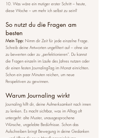
10. Was wäre ein mutiger erster Schritt – heute, 
diese Woche – um mehr ich selbst zu sein?
So nutzt du die Fragen am 
besten
Mein Tipp:
 Nimm dir Zeit für jede einzelne Frage. 
Schreib deine Antworten ungefiltert auf – ohne sie 
zu bewerten oder zu „perfektionieren“. Du kannst 
die Fragen einzeln im Laufe des Jahres nutzen oder 
dir einen festen Journaling-Tag im Monat einrichten. 
Schon ein paar Minuten reichen, um neue 
Perspektiven zu gewinnen.
Warum Journaling wirkt
Journaling hilft dir, deine Aufmerksamkeit nach innen 
zu lenken. Es macht sichtbar, was im Alltag oft 
untergeht: alte Muster, unausgesprochene 
Wünsche, ungelebte Bedürfnisse. Schon das 
Aufschreiben bringt Bewegung in deine Gedanken 
– und öffnet dir neue Handlungsspielräume.