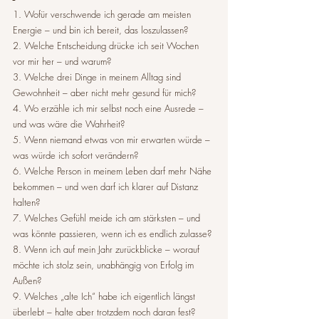
1. Wofür verschwende ich gerade am meisten 
Energie – und bin ich bereit, das loszulassen?
2. Welche Entscheidung drücke ich seit Wochen 
vor mir her – und warum?
3. Welche drei Dinge in meinem Alltag sind 
Gewohnheit – aber nicht mehr gesund für mich?
4. Wo erzähle ich mir selbst noch eine Ausrede – 
und was wäre die Wahrheit?
5. Wenn niemand etwas von mir erwarten würde – 
was würde ich sofort verändern?
6. Welche Person in meinem Leben darf mehr Nähe 
bekommen – und wen darf ich klarer auf Distanz 
halten?
7. Welches Gefühl meide ich am stärksten – und 
was könnte passieren, wenn ich es endlich zulasse?
8. Wenn ich auf mein Jahr zurückblicke – worauf 
möchte ich stolz sein, unabhängig von Erfolg im 
Außen?
9. Welches „alte Ich“ habe ich eigentlich längst 
überlebt – halte aber trotzdem noch daran fest?