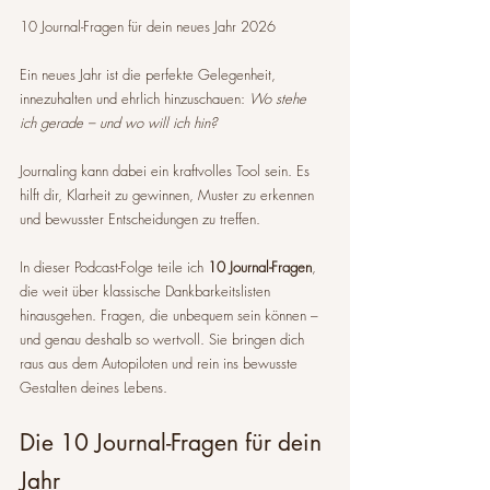
10 Journal-Fragen für dein neues Jahr 2026
Ein neues Jahr ist die perfekte Gelegenheit, 
innezuhalten und ehrlich hinzuschauen: 
Wo stehe 
ich gerade – und wo will ich hin? 
Journaling kann dabei ein kraftvolles Tool sein. Es 
hilft dir, Klarheit zu gewinnen, Muster zu erkennen 
und bewusster Entscheidungen zu treffen.
In dieser Podcast-Folge teile ich 
10 Journal-Fragen
, 
die weit über klassische Dankbarkeitslisten 
hinausgehen. Fragen, die unbequem sein können – 
und genau deshalb so wertvoll. Sie bringen dich 
raus aus dem Autopiloten und rein ins bewusste 
Gestalten deines Lebens.
Die 10 Journal-Fragen für dein 
Jahr