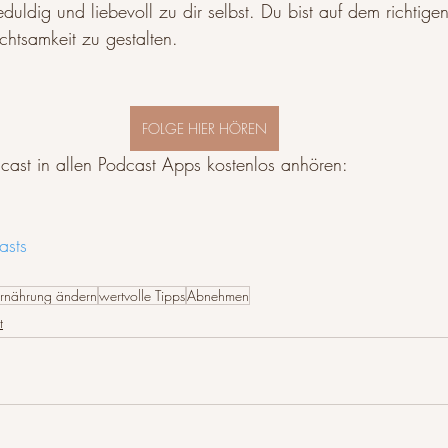
uldig und liebevoll zu dir selbst. Du bist auf dem richtig
htsamkeit zu gestalten.
FOLGE HIER HÖREN
cast in allen Podcast Apps kostenlos anhören:
asts
rnährung ändern
wertvolle Tipps
Abnehmen
t