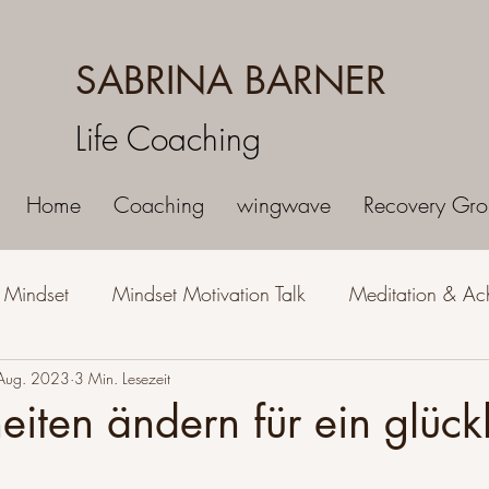
SABRINA BARNER
Life Coaching
Home
Coaching
wingwave
Recovery Gro
s Mindset
Mindset Motivation Talk
Meditation & Ac
Aug. 2023
Spiritualität & Lebensweise
3 Min. Lesezeit
Selbstliebe & Selbstbewusst
ten ändern für ein glückl