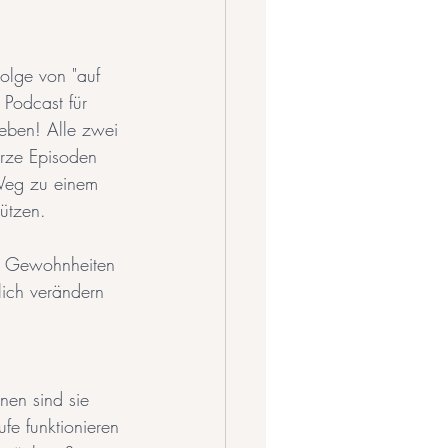
olge von "auf 
 Podcast für 
eben! Alle zwei 
rze Episoden 
Weg zu einem 
ützen. 
er Gewohnheiten 
lich verändern 
nen sind sie 
fe funktionieren 