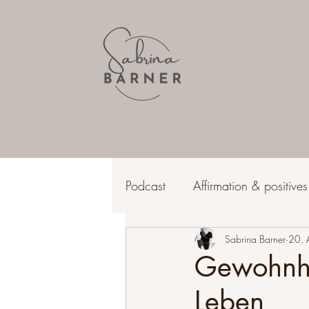
Podcast
Affirmation & positive
Lebensfreude & Erfüllung
Sabrina Barner
20. 
Gewohnhei
Leben
Wohlbefinden & Gesundheit