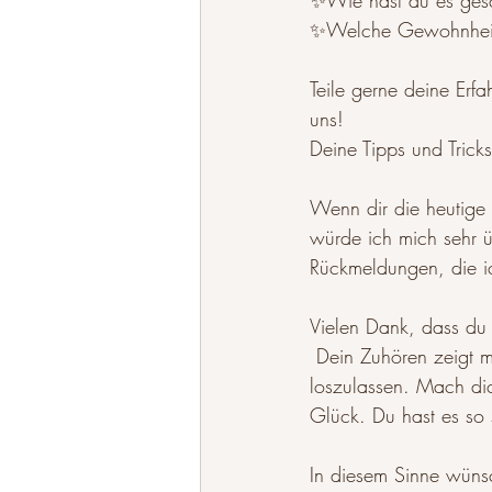
✨Wie hast du es gesc
✨Welche Gewohnheit 
Teile gerne deine Erfa
uns! 
Deine Tipps und Tric
Wenn dir die heutige
würde ich mich sehr ü
Rückmeldungen, die ic
Vielen Dank, dass du T
 Dein Zuhören zeigt mir, dass du bereit bist, alte Muster und hinderliche Dinge in deinem Leben 
loszulassen. Mach dic
Glück. Du hast es so 
In diesem Sinne wünsc