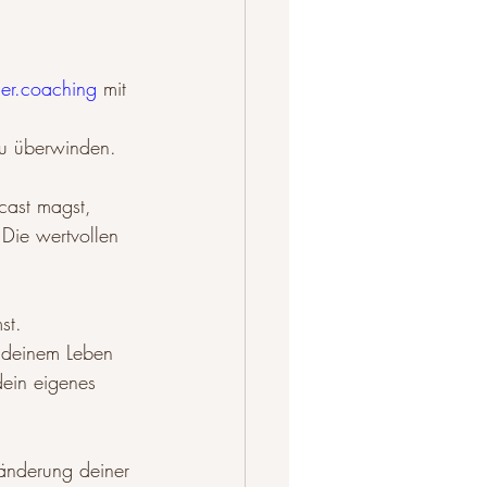
ner.coaching
 mit 
zu überwinden.
cast magst, 
Die wertvollen 
st.
ein eigenes 
ränderung deiner 