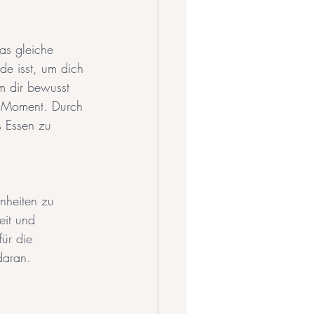
as gleiche 
de isst, um dich 
m dir bewusst 
m Moment. Durch 
s Essen zu 
hnheiten zu 
eit und 
ür die 
daran.