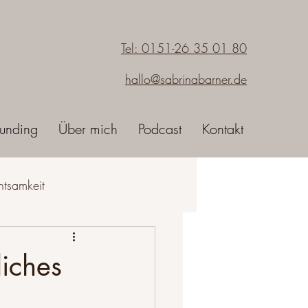
Tel: 0151-26 35 01 80
hallo@sabrinabarner.de
unding
Über mich
Podcast
Kontakt
htsamkeit
sein
iches