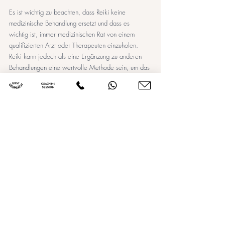
Es ist wichtig zu beachten, dass Reiki keine 
medizinische Behandlung ersetzt und dass es 
wichtig ist, immer medizinischen Rat von einem 
qualifizierten Arzt oder Therapeuten einzuholen. 
Reiki kann jedoch als eine Ergänzung zu anderen 
Behandlungen eine wertvolle Methode sein, um das 
allgemeine Wohlbefinden zu steigern und den 
Körper in einen Zustand der Entspannung zu 
versetzen.
Meditation & Achtsamkeit
Aktuelle Beiträge
Alle ansehen