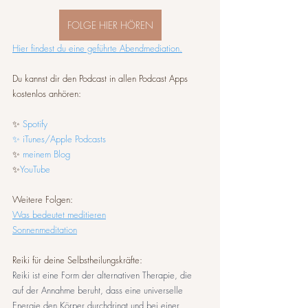
FOLGE HIER HÖREN
Hier findest du eine geführte Abendmediation.
Du kannst dir den Podcast in allen Podcast Apps 
kostenlos anhören:
✨ 
Spotify
✨ iTunes/Apple Podcasts
✨ 
meinem Blog
✨
YouTube
Weitere Folgen:
Was bedeutet meditieren
Sonnenmeditation
Reiki für deine Selbstheilungskräfte:
Reiki ist eine Form der alternativen Therapie, die 
auf der Annahme beruht, dass eine universelle 
Energie den Körper durchdringt und bei einer 