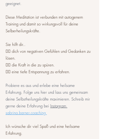
geeignet.
Diese Meditation ist verbunden mit autogenem 
Training und damit so wirkungsvoll für deine 
Selberheilungskräfte.
Sie hilft dir..
👉🏼 dich von negativen Gefühlen und Gedanken zu 
lösen.
👉🏼 die Kraft in die zu spüren.
👉🏼 eine tiefe Entspannung zu erfahren. 
Probiere es aus und erlebe eine heilsame 
Erfahrung. Folge uns hier und lass uns gemeinsam 
deine Selbstheilungskräfte maximieren. Schreib mir 
gerne deine Erfahrung bei 
Instagram 
sabrina.barner.coaching 
Ich wünsche dir viel Spaß und eine heilsame 
Erfahrung.