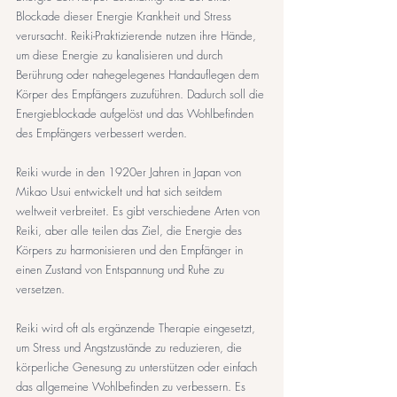
Blockade dieser Energie Krankheit und Stress 
verursacht. Reiki-Praktizierende nutzen ihre Hände, 
um diese Energie zu kanalisieren und durch 
Berührung oder nahegelegenes Handauflegen dem 
Körper des Empfängers zuzuführen. Dadurch soll die 
Energieblockade aufgelöst und das Wohlbefinden 
des Empfängers verbessert werden.
Reiki wurde in den 1920er Jahren in Japan von 
Mikao Usui entwickelt und hat sich seitdem 
weltweit verbreitet. Es gibt verschiedene Arten von 
Reiki, aber alle teilen das Ziel, die Energie des 
Körpers zu harmonisieren und den Empfänger in 
einen Zustand von Entspannung und Ruhe zu 
versetzen.
Reiki wird oft als ergänzende Therapie eingesetzt, 
um Stress und Angstzustände zu reduzieren, die 
körperliche Genesung zu unterstützen oder einfach 
das allgemeine Wohlbefinden zu verbessern. Es 