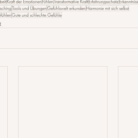
beit
Kraft der Emotionen
Fühlen
Transformative Kraft
Erfahrungsschatz
Erkenntnis
aching
Tools und Übungen
Gefühlswelt erkunden
Harmonie mit sich selbst
fühlen
Gute und schlechte Gefühle
t