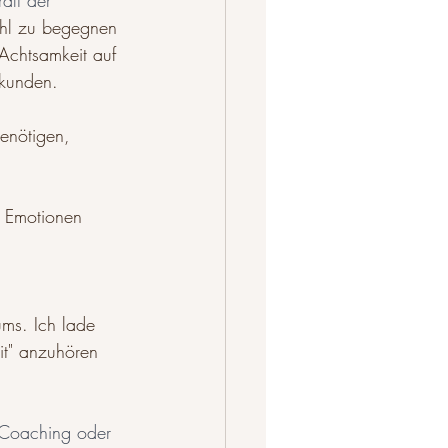
aft der 
ühl zu begegnen 
 Achtsamkeit auf 
rkunden.
enötigen, 
r Emotionen 
ums. Ich lade 
it" anzuhören 
 Coaching oder 