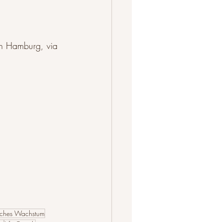
in Hamburg, via 
liches Wachstum