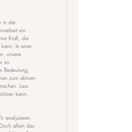
 in die 
nsarbeit ein 
ve Kraft, die 
 kann. In einer 
en, unsere 
er zu 
er Bedeutung, 
ehen zum aktiven 
machen. Lass 
tützen kann.
ir analysieren 
Doch allein das 