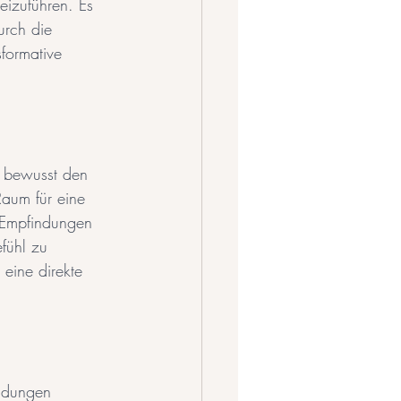
eizuführen. Es 
urch die 
formative 
s bewusst den 
aum für eine 
e Empfindungen 
fühl zu 
eine direkte 
indungen 