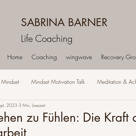
SABRINA BARNER
Life Coaching
Home
Coaching
wingwave
Recovery Gro
s Mindset
Mindset Motivation Talk
Meditation & Ac
ept. 2023
Spiritualität & Lebensweise
3 Min. Lesezeit
Selbstliebe & Selbstbewusst
ehen zu Fühlen: Die Kraft 
rbeit