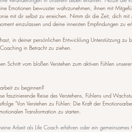
tive Veränderungen in unserem Leben erfahren. Nutze die Kr
ine Emotionen bewusster wahrzunehmen, ihnen mit Mitgef
nie mit dir selbst zu erreichen. Nimm dir die Zeit, dich mit
ment einzulassen und deine innersten Empfindungen zu e
st, in deiner persönlichen Entwicklung Unterstützung zu b
 Coaching in Betracht zu ziehen.
n Schritt vom bloßen Verstehen zum aktiven Fühlen unsere
sarbeit zu beginnen? 
ese faszinierende Reise des Verstehens, Fühlens und Wachst
stfolge "Von Verstehen zu Fühlen: Die Kraft der Emotionsarbe
motionalen Transformation zu starten.
ine Arbeit als Life Coach erfahren oder ein gemeinsames