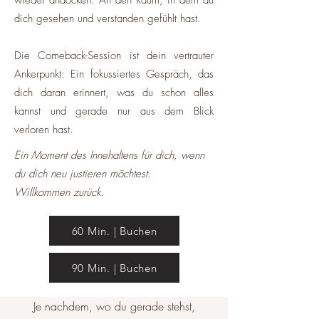
wieder andocken. An den Raum, in dem du
dich gesehen und verstanden gefühlt hast.​​
Die Comeback-Session ist dein vertrauter
Ankerpunkt: Ein fokussiertes Gespräch, das
dich daran erinnert, was du schon alles
kannst und gerade nur aus dem Blick
verloren hast.
Ein Moment des Innehaltens für dich, wenn
du dich neu justieren möchtest.
Willkommen zurück.
60 Min. | Buchen
90 Min. | Buchen
Je nachdem, wo du gerade stehst,