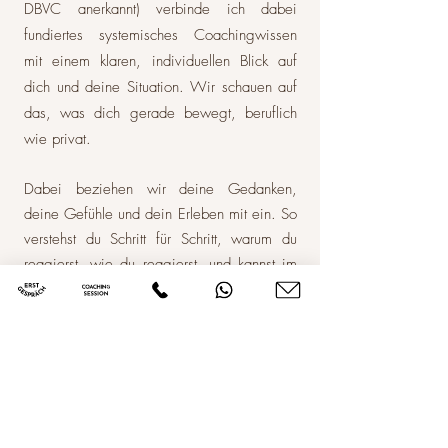
DBVC anerkannt) verbinde ich dabei
fundiertes systemisches Coachingwissen
mit einem klaren, individuellen Blick auf
dich und deine Situation. Wir schauen auf
das, was dich gerade bewegt, beruflich
wie privat.
Dabei beziehen wir deine Gedanken,
deine Gefühle und dein Erleben mit ein. So
verstehst du Schritt für Schritt, warum du
reagierst, wie du reagierst, und kannst im
Alltag anders handeln. Oft zeigen sich
bereits nach wenigen Sessions erste
Veränderungen.
Du bestimmst dabei immer das Tempo. Es
geht nicht darum, dich zu überfordern,
sondern dich Schritt für Schritt wieder in