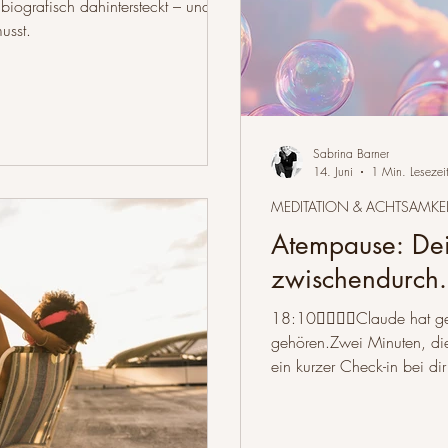
iografisch dahintersteckt – und
usst.
Sabrina Barner
14. Juni
1 Min. Lesezei
MEDITATION & ACHTSAMKEI
Atempause: Dein
zwischendurch.
18:10Claude hat gean
gehören.Zwei Minuten, die
ein kurzer Check-in bei dir