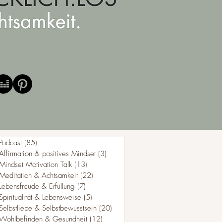
Podcast
(85)
85 Beiträge
Affirmation & positives Mindset
(3)
3 Beiträge
Mindset Motivation Talk
(13)
13 Beiträge
Meditation & Achtsamkeit
(22)
22 Beiträge
Lebensfreude & Erfüllung
(7)
7 Beiträge
Spiritualität & Lebensweise
(5)
5 Beiträge
Selbstliebe & Selbstbewusstsein
(20)
20 Beiträge
Wohlbefinden & Gesundheit
(12)
12 Beiträge