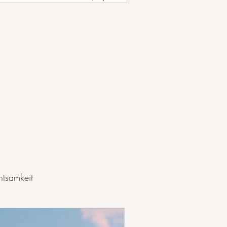
htsamkeit
sein