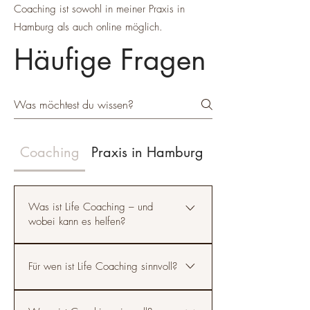
Coaching ist sowohl in meiner Praxis in
Hamburg als auch online möglich.
Häufige Fragen
Coaching
Praxis in Hamburg
Organisatorisc
Was ist Life Coaching – und
wobei kann es helfen?
Life Coaching unterstützt dich dabei,
Für wen ist Life Coaching sinnvoll?
Klarheit über deine Situation zu
gewinnen, neue Perspektiven zu
Life Coaching ist für Menschen, die
entwickeln und konkrete Veränderungen