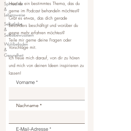
Hast du ein bestimmtes Thema, das du
Spiritualität
&
gerne im Podcast behandeln möchtest?
Lebensweise
Gibt es etwas, das dich gerade
Selbstliebe
besonders beschäftigt und worüber du
&
gerne mehr erfahren möchtest?
Selbstbewusstsein
Teile mir gerne deine Fragen oder
Wohlbefinden
Vorschläge mit.
&
Gesundheit
Ich freue mich darauf, von dir zu hören
und mich von deinen Ideen inspirieren zu
lassen!
Vorname
Nachname
E-Mail-Adresse