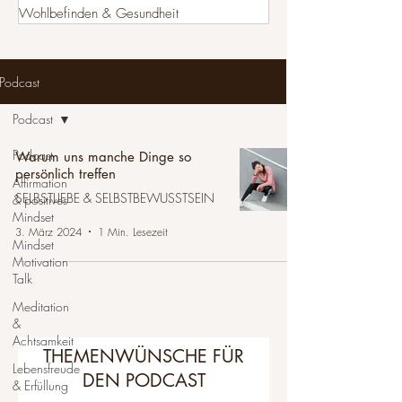
Wohlbefinden & Gesundheit
Podcast
Podcast
Podcast
Warum uns manche Dinge so
persönlich treffen
Affirmation
SELBSTLIEBE & SELBSTBEWUSSTSEIN
& positives
Mindset
3. März 2024
1 Min. Lesezeit
Mindset
Motivation
Talk
Meditation
&
Achtsamkeit
THEMENWÜNSCHE FÜR
Lebensfreude
DEN PODCAST
& Erfüllung