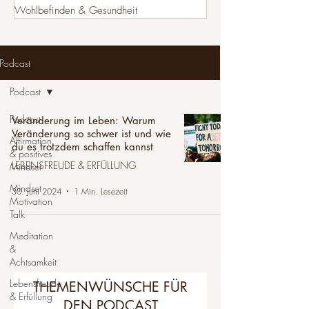
Wohlbefinden & Gesundheit
Podcast
Podcast
Podcast
Veränderung im Leben: Warum
Veränderung so schwer ist und wie
Affirmation
du es trotzdem schaffen kannst
& positives
LEBENSFREUDE & ERFÜLLUNG
Mindset
Mindset
30. Juni 2024
1 Min. Lesezeit
Motivation
Talk
Meditation
&
Achtsamkeit
Lebensfreude
THEMENWÜNSCHE FÜR
& Erfüllung
DEN PODCAST