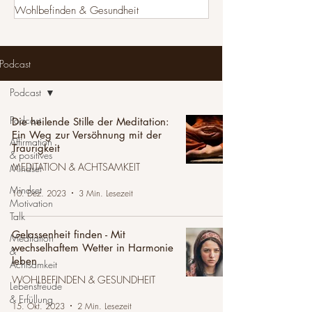
Wohlbefinden & Gesundheit
Podcast
Podcast
Podcast
Die heilende Stille der Meditation:
Ein Weg zur Versöhnung mit der
Affirmation
Traurigkeit
& positives
MEDITATION & ACHTSAMKEIT
Mindset
Mindset
10. Dez. 2023
3 Min. Lesezeit
Motivation
Talk
Gelassenheit finden - Mit
Meditation
wechselhaftem Wetter in Harmonie
&
leben
Achtsamkeit
WOHLBEFINDEN & GESUNDHEIT
Lebensfreude
& Erfüllung
15. Okt. 2023
2 Min. Lesezeit