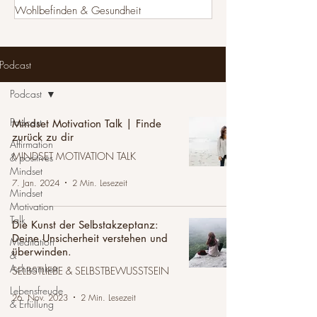
Wohlbefinden & Gesundheit
Podcast
Podcast
Podcast
Mindset Motivation Talk | Finde
zurück zu dir
Affirmation
MINDSET MOTIVATION TALK
& positives
Mindset
7. Jan. 2024
2 Min. Lesezeit
Mindset
Motivation
Talk
Die Kunst der Selbstakzeptanz:
Deine Unsicherheit verstehen und
Meditation
überwinden.
&
Achtsamkeit
SELBSTLIEBE & SELBSTBEWUSSTSEIN
Lebensfreude
26. Nov. 2023
2 Min. Lesezeit
& Erfüllung