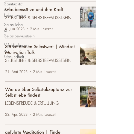
Spiritualität
&
Glaubenssätze und ihre Kraft
Lebensweise
SELBSTLIEBE & SELBSTBEWUSSTSEIN
Selbstliebe
4. Juni 2023
2 Min. Lesezeit
&
Selbstbewusstsein
Wohlbefinden
Stärke deinen Selbstwert | Mindset
&
Motivation Talk
Gesundheit
SELBSTLIEBE & SELBSTBEWUSSTSEIN
21. Mai 2023
2 Min. Lesezeit
Wie du über Selbstakzeptanz zur
Selbstliebe findest
LEBENSFREUDE & ERFÜLLUNG
23. Apr. 2023
2 Min. Lesezeit
geführte Meditation | Finde