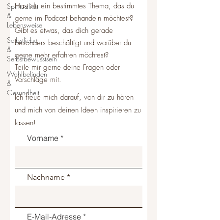
Hast du ein bestimmtes Thema, das du
Spiritualität
&
gerne im Podcast behandeln möchtest?
Lebensweise
Gibt es etwas, das dich gerade
Selbstliebe
besonders beschäftigt und worüber du
&
gerne mehr erfahren möchtest?
Selbstbewusstsein
Teile mir gerne deine Fragen oder
Wohlbefinden
Vorschläge mit.
&
Gesundheit
Ich freue mich darauf, von dir zu hören
und mich von deinen Ideen inspirieren zu
lassen!
Vorname
Nachname
E-Mail-Adresse