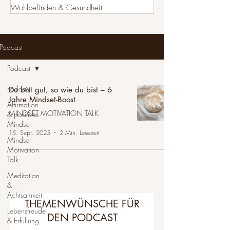
Wohlbefinden & Gesundheit
Podcast
Podcast
Podcast
Du bist gut, so wie du bist – 6
Jahre Mindset-Boost
Affirmation
MINDSET MOTIVATION TALK
& positives
Mindset
15. Sept. 2025
2 Min. Lesezeit
Mindset
Motivation
Talk
Meditation
&
Achtsamkeit
THEMENWÜNSCHE FÜR
Lebensfreude
DEN PODCAST
& Erfüllung