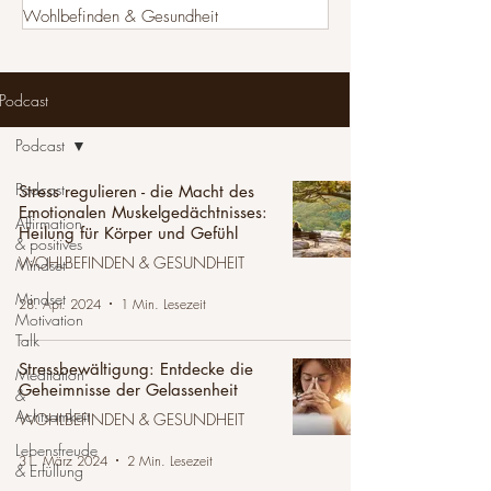
Wohlbefinden & Gesundheit
Podcast
Podcast
Podcast
Stress regulieren - die Macht des
Emotionalen Muskelgedächtnisses:
Affirmation
Heilung für Körper und Gefühl
& positives
WOHLBEFINDEN & GESUNDHEIT
Mindset
Mindset
28. Apr. 2024
1 Min. Lesezeit
Motivation
Talk
Stressbewältigung: Entdecke die
Meditation
Geheimnisse der Gelassenheit
&
Achtsamkeit
WOHLBEFINDEN & GESUNDHEIT
Lebensfreude
31. März 2024
2 Min. Lesezeit
& Erfüllung