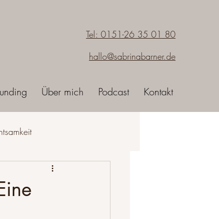
Tel: 0151-26 35 01 80
hallo@sabrinabarner.de
unding
Über mich
Podcast
Kontakt
htsamkeit
sein
Eine