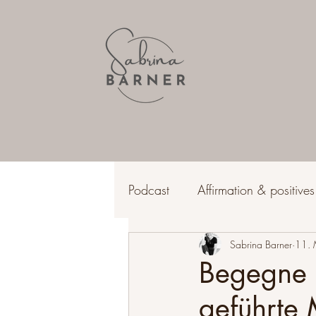
Podcast
Affirmation & positive
Lebensfreude & Erfüllung
Sabrina Barner
11. 
Begegne d
geführte 
Wohlbefinden & Gesundheit