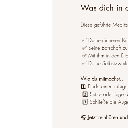
Was dich in d
Diese geführte Meditati
 ✅ Deinen inneren Kr
 ✅ Seine Botschaft zu
 ✅ Mit ihm in den Di
 ✅ Deine Selbstzweif
Wie du mitmachst...
1️⃣ Finde einen ruhig
 2️⃣ Setze oder lege 
 3️⃣ Schließe die Aug
🎧 
Jetzt reinhören u