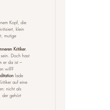
inem Kopf, die 
itisiert, klein 
, mutige 
inneren Kritiker
. 
sein. Doch hast 
 er da ist – 
en will?
ditation
 lade 
ritiker auf eine 
: nicht als 
, der gehört 