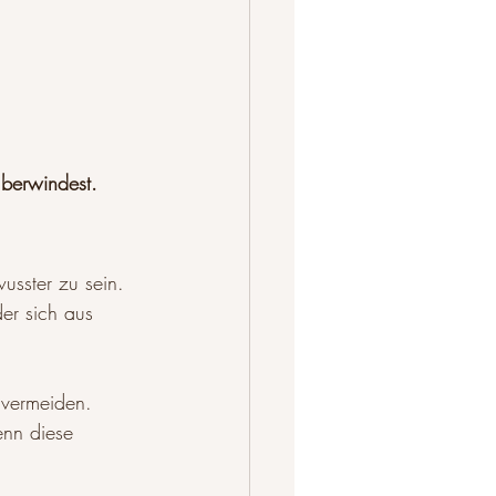
überwindest.
usster zu sein. 
der sich aus 
 vermeiden. 
enn diese 