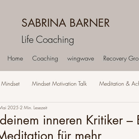
SABRINA BARNER
Life Coaching
Home
Coaching
wingwave
Recovery Gro
s Mindset
Mindset Motivation Talk
Meditation & Ac
Mai 2025
Spiritualität & Lebensweise
2 Min. Lesezeit
Selbstliebe & Selbstbewusst
einem inneren Kritiker – 
Meditation für mehr