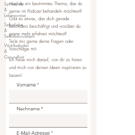
Hast du ein bestimmtes Thema, das du
Spiritualität
&
gerne im Podcast behandeln möchtest?
Lebensweise
Gibt es etwas, das dich gerade
Selbstliebe
besonders beschäftigt und worüber du
&
gerne mehr erfahren möchtest?
Selbstbewusstsein
Teile mir gerne deine Fragen oder
Wohlbefinden
Vorschläge mit.
&
Gesundheit
Ich freue mich darauf, von dir zu hören
und mich von deinen Ideen inspirieren zu
lassen!
Vorname
Nachname
E-Mail-Adresse