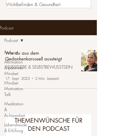
Wohlbefinden & Gesundheit
Podcast
Podcast
Podcast
Wie du aus dem
Gedankenkarussell aussteigt
Affirmation
SELBSTLIEBE & SELBSTBEWUSSTSEIN
& positives
Mindset
17. Sept. 2023
2 Min. Lesezeit
Mindset
Motivation
Talk
Meditation
&
Achtsamkeit
THEMENWÜNSCHE FÜR
Lebensfreude
DEN PODCAST
& Erfüllung