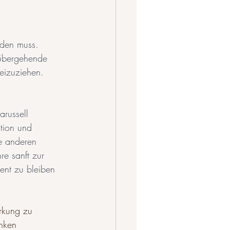
rden muss. 
rübergehende 
eizuziehen.
russell 
tion und 
le anderen 
e sanft zur 
ent zu bleiben 
rkung zu 
nken 