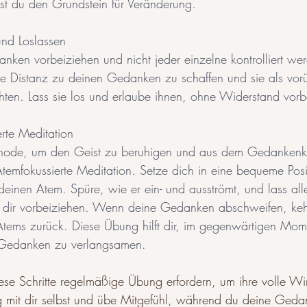
st du den Grundstein für Veränderung.
und Loslassen
nken vorbeiziehen und nicht jeder einzelne kontrolliert we
se Distanz zu deinen Gedanken zu schaffen und sie als vo
ten. Lass sie los und erlaube ihnen, ohne Widerstand vorb
erte Meditation
hode, um den Geist zu beruhigen und aus dem Gedankenka
 Atemfokussierte Meditation. Setze dich in eine bequeme Posi
 deinen Atem. Spüre, wie er ein- und ausströmt, und lass al
dir vorbeiziehen. Wenn deine Gedanken abschweifen, kehr
tems zurück. Diese Übung hilft dir, im gegenwärtigen Mom
 Gedanken zu verlangsamen.
se Schritte regelmäßige Übung erfordern, um ihre volle Wi
ig mit dir selbst und übe Mitgefühl, während du deine Geda