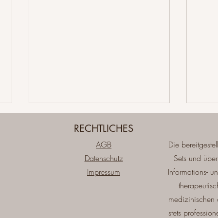
RECHTLICHES
AGB
Die bereitgestel
Datenschutz
Sets und über
Impressum
Informations- 
therapeutis
10 Journal-Fragen für das
Frag
medizinischen 
neue Jahr – Selbstreflexion für
Comm
stets professio