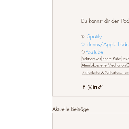
Du kannst dir den Pod
✨ 
Spotify
✨ iTunes/Apple Podc
✨
YouTube
Achtsamkeit
innere Ruhe
Losl
Atemfokussierte Meditation
G
Selbstliebe & Selbstbewusst
Aktuelle Beiträge