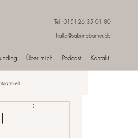
Tel: 0151-26 35 01 80
hallo@sabrinabarner.de
unding
Über mich
Podcast
Kontakt
htsamkeit
sein
l