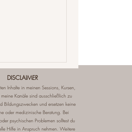
DISCLAIMER
lten Inhalte in meinen Sessions, Kursen,
 meine Kanäle sind ausschließlich zu
und Bildungszwecken und ersetzen keine
che oder medizinische Beratung. Bei
en aus meiner
oder psychischen Problemen solltest du
unity: 5 Impulse, die
nelle Hilfe in Anspruch nehmen. Weitere