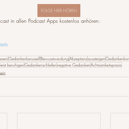
FOLGE HIER HÖREN
cast in allen Podcast Apps kostenlos anhören:
asts
assen
Gedankenkarussell
Bewusstwerdung
Akzeptanz
aussteigen
Gedankenkont
eist beruhigen
Gedankenschleifen
negative Gedanken
Achtsamkeitspraxis
sein