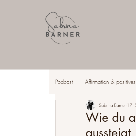
Podcast
Affirmation & positive
Lebensfreude & Erfüllung
Sabrina Barner
17. 
Wie du a
aussteigt
Wohlbefinden & Gesundheit