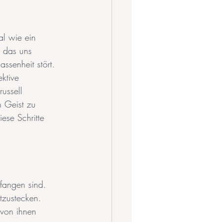
l wie ein 
 das uns 
ssenheit stört. 
ktive 
ussell 
n Geist zu 
ese Schritte 
fangen sind. 
tzustecken. 
 von ihnen 