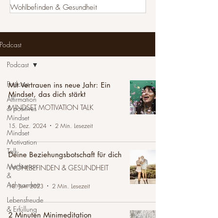
Wohlbefinden & Gesundheit
Podcast
Podcast
Podcast
Mit Vertrauen ins neue Jahr: Ein
Mindset, das dich stärkt
Affirmation
MINDSET MOTIVATION TALK
& positives
Mindset
15. Dez. 2024
2 Min. Lesezeit
Mindset
Motivation
Talk
Deine Beziehungsbotschaft für dich
Meditation
WOHLBEFINDEN & GESUNDHEIT
&
Achtsamkeit
18. Juni 2023
2 Min. Lesezeit
Lebensfreude
& Erfüllung
2 Minuten Minimeditation