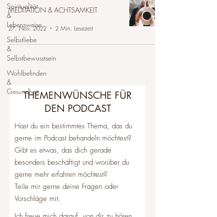
Spiritualität
MEDITATION & ACHTSAMKEIT
&
Lebensweise
27. Nov. 2022
2 Min. Lesezeit
Selbstliebe
&
Selbstbewusstsein
Wohlbefinden
&
Gesundheit
THEMENWÜNSCHE FÜR
DEN PODCAST
Hast du ein bestimmtes Thema, das du
gerne im Podcast behandeln möchtest?
Gibt es etwas, das dich gerade
besonders beschäftigt und worüber du
gerne mehr erfahren möchtest?
Teile mir gerne deine Fragen oder
Vorschläge mit.
Ich freue mich darauf, von dir zu hören