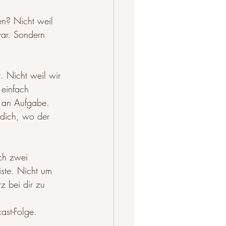
en? Nicht weil 
war. Sondern 
. Nicht weil wir 
 einfach 
e an Aufgabe. 
dich, wo der 
ch zwei 
iste. Nicht um 
z bei dir zu 
ast-Folge.