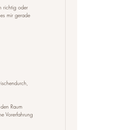
 richtig oder 
 es mir gerade 
ischendurch, 
h den Raum 
ne Vorerfahrung 