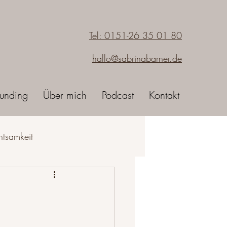
Tel: 0151-26 35 01 80
hallo@sabrinabarner.de
unding
Über mich
Podcast
Kontakt
htsamkeit
sein