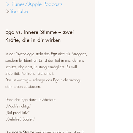
✨ iTunes/Apple Podcasts
✨
YouTube
Ego vs. Innere Stimme – zwei 
Kräfte, die in dir wirken
In der Psychologie steht das 
Ego
 nicht für Arroganz, 
sondern für Identität. Es ist der Teil in uns, der uns 
schützt, abgrenzt, Leistung ermöglicht. Es will 
Stabilität. Kontrolle. Sicherheit.
Das ist wichtig – solange das Ego nicht anfängt, 
dein Leben zu steuern.
Denn das Ego denkt in Mustern:
„Mach’s richtig.“
„Sei produktiv.“
„Gefühle? Später.“
Die 
innere Stimme
 funktioniert anders. Sie ist nicht 