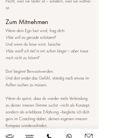
Nicht, weil sie lauter ist – sondern, weil sie wahrer 
ist.
Zum Mitnehmen
Wenn dein Ego laut wird, frag dich:
Was will es gerade schützen?
Und wenn du leise wirst, lausche:
Was weiß ich tief in mir schon längst – aber traue 
mich nicht zu hören?
Dort beginnt Bewusstwerden.
Und dort endet das Gefühl, ständig nach etwas im 
Außen suchen zu müssen.
Wenn du spürst, dass du wieder mehr Verbindung 
zu deiner inneren Stimme suchst –nicht als Konzept, 
sondern als erlebbare Erfahrung –begleite ich dich 
gern im Coaching dabei, deinen eigenen inneren 
Kompass wiederzufinden.
Klar. Strukturiert. Und ehrlich mit dir selbst.