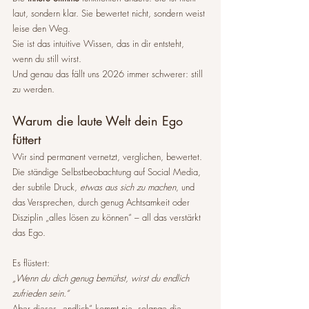
laut, sondern klar. Sie bewertet nicht, sondern weist 
leise den Weg.
Sie ist das intuitive Wissen, das in dir entsteht, 
wenn du still wirst.
Und genau das fällt uns 2026 immer schwerer: still 
zu werden.
Warum die laute Welt dein Ego 
füttert
Wir sind permanent vernetzt, verglichen, bewertet.
Die ständige Selbstbeobachtung auf Social Media, 
der subtile Druck, 
etwas aus sich zu machen
, und 
das Versprechen, durch genug Achtsamkeit oder 
Disziplin „alles lösen zu können“ – all das verstärkt 
das Ego.
Es flüstert:
„Wenn du dich genug bemühst, wirst du endlich 
zufrieden sein.“
Aber dieses „endlich“ kommt nie, solange die 