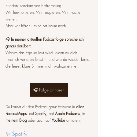
Frieden, sondern von Entfremdung.
Wir funktionieren. Wir reagieren. Wir machen 
weiter.
Aber wir hören uns selbst kaum noch.
🎧 
In meiner aktuellen Podcastfolge spreche ich 
genau darüber:
Warum das Ego so laut wird, wenn du dich 
innerlich verloren fühlst –  und wie du wieder lernst, 
die leise, klare Stimme in dir wahrzunehmen.
🎧 Folge anhören
Du kannst dir den Podcast ganz bequem in 
allen 
Podcast-Apps
, auf 
Spotify
, bei 
Apple Podcasts
, in 
meinem Blog
 oder auch auf 
YouTube
 anhören.
✨ 
Spotify